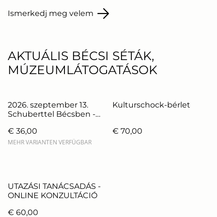
Ismerkedj meg velem
AKTUÁLIS BÉCSI SÉTÁK,
MÚZEUMLÁTOGATÁSOK
2026. szeptember 13.
Kulturschock-bérlet
Schuberttel Bécsben -
zenetörténeti séta
€ 36,00
€ 70,00
Bősze Ádámmal és Bősz
Lillával
MEHR VARIANTEN VERFÜGBAR
UTAZÁSI TANÁCSADÁS -
ONLINE KONZULTÁCIÓ
€ 60,00