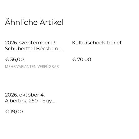
Ähnliche Artikel
2026. szeptember 13.
Kulturschock-bérlet
Schuberttel Bécsben -
zenetörténeti séta
€ 36,00
€ 70,00
Bősze Ádámmal és Bősz
Lillával
MEHR VARIANTEN VERFÜGBAR
2026. október 4.
Albertina 250 - Egy
gyűjtemény története a
€ 19,00
nyúlon túl